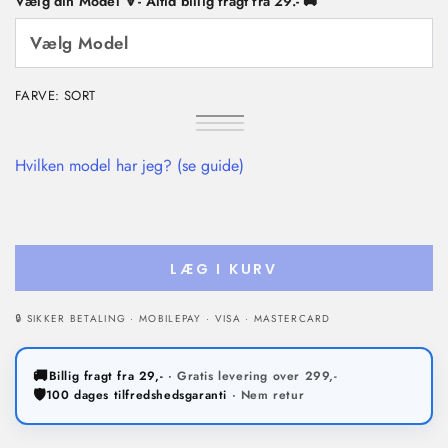
Vælg din Model 🔽- Altid billig fragt fra 29.- 🚚
FARVE:
SORT
Sort
Variant
Mørkegrøn
Variant
udsolgt
Grå
Variant
udsolgt
eller
udsolgt
eller
ikke
eller
Hvilken model har jeg? (se guide)
ikke
tilgængelig
ikke
tilgængelig
tilgængelig
LÆG I KURV
🔒 SIKKER BETALING · MOBILEPAY · VISA · MASTERCARD
🚚
Billig fragt fra 29,-
· Gratis levering over 299,-
🛡️
100 dages tilfredshedsgaranti
· Nem retur