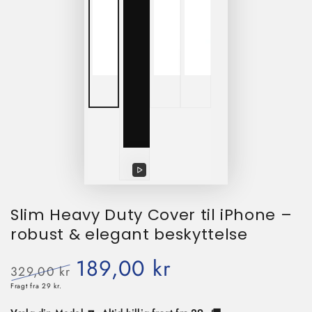
Afspil
video
Slim Heavy Duty Cover til iPhone –
robust & elegant beskyttelse
189,00 kr
329,00 kr
Normalpris
Tilbudspris
Fragt fra 29 kr.