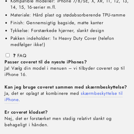
Kompatible modeller: iPhone 7/8/SE, X, XR, 11, 12, 13,
14, 15, 16-serier m.fl.
Materiale: Hård plast og stødabsorberende TPU-ramme
Finish: Gennemsigtig bagside, matte kanter
Tykkelse: Forstærkede hjørner, slankt design
Pakken indeholder: 1x Heavy Duty Cover (telefon
medfølger ikke!)
❓ FAQ
Passer coveret til de nyeste iPhones?
Ja! Vælg din model i menuen – vi tilbyder coveret op til
iPhone 16.
Kan jeg bruge coveret sammen med skærmbeskyttelse?
Ja, det er oplagt at kombinere med
skærmbeskyttelse til
iPhone
.
Er coveret klodset?
Nej, det er forstærket men stadig relativt slankt og
behageligt i hånden.